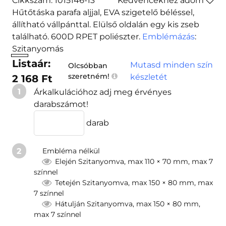
Cikkszám: 1015146-13
Kedvencekhez adom
Hűtőtáska parafa aljjal, EVA szigetelő béléssel,
állítható vállpánttal. Elülső oldalán egy kis zseb
található. 600D RPET poliészter.
Emblémázás
:
Szitanyomás
Listaár:
Mutasd minden szín
Olcsóbban
szeretném!
készletét
2 168 Ft
1
Árkalkulációhoz adj meg érvényes
darabszámot!
darab
2
Embléma nélkül
Elején Szitanyomva, max 110 × 70 mm, max 7
színnel
Tetején Szitanyomva, max 150 × 80 mm, max
7 színnel
Hátulján Szitanyomva, max 150 × 80 mm,
max 7 színnel