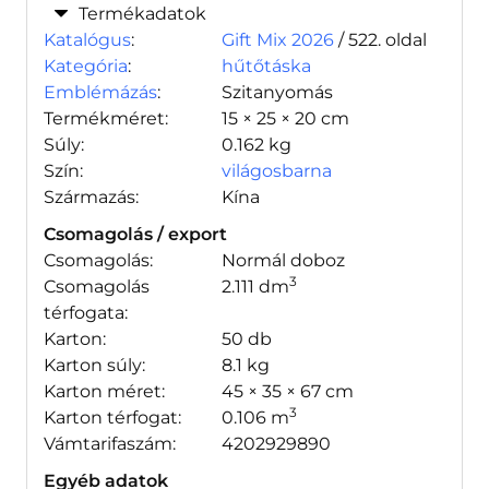
Termékadatok
Katalógus
:
Gift Mix 2026
/ 522. oldal
Kategória
:
hűtőtáska
Emblémázás
:
Szitanyomás
Termékméret:
15 × 25 × 20 cm
Súly:
0.162 kg
Szín:
világosbarna
Származás:
Kína
Csomagolás / export
Csomagolás:
Normál doboz
3
Csomagolás
2.111 dm
térfogata:
Karton:
50 db
Karton súly:
8.1 kg
Karton méret:
45 × 35 × 67 cm
3
Karton térfogat:
0.106 m
Vámtarifaszám:
4202929890
Egyéb adatok