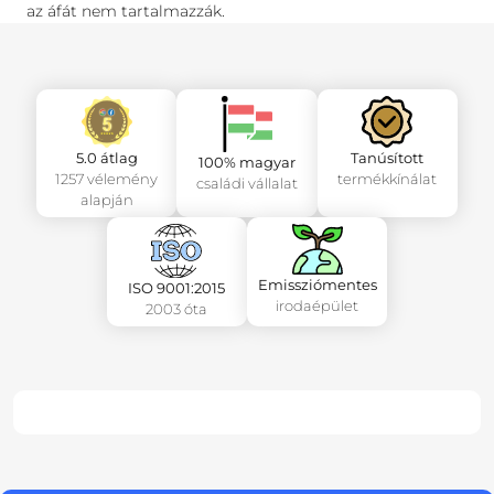
az áfát nem tartalmazzák.
5.0 átlag
Tanúsított
100% magyar
1257 vélemény
termékkínálat
családi vállalat
alapján
Emissziómentes
ISO 9001:2015
irodaépület
2003 óta