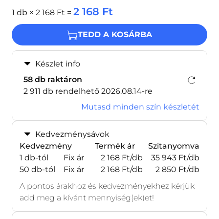
2 168 Ft
1
db × 2 168 Ft =
TEDD A KOSÁRBA
Készlet info
58
db
raktáron
2 911
db rendelhető 2026.08.14-re
Mutasd minden szín készletét
Kedvezménysávok
Kedvezmény
Termék ár
Szitanyomva
1 db-tól
Fix ár
2 168 Ft/db
35 943 Ft/db
50 db-tól
Fix ár
2 168 Ft/db
2 850 Ft/db
A pontos árakhoz és kedvezményekhez kérjük
add meg a kívánt mennyiség(ek)et!