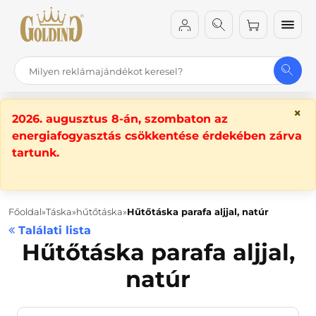
×
2026. augusztus 8-án, szombaton az
energiafogyasztás csökkentése érdekében zárva
tartunk.
Főoldal
Táska
hűtőtáska
Hűtőtáska parafa aljjal, natúr
Találati lista
Hűtőtáska parafa aljjal,
natúr