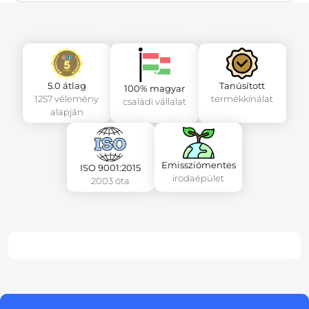
5.0 átlag
Tanúsított
100% magyar
1257 vélemény
termékkínálat
családi vállalat
alapján
Emissziómentes
ISO 9001:2015
irodaépület
2003 óta