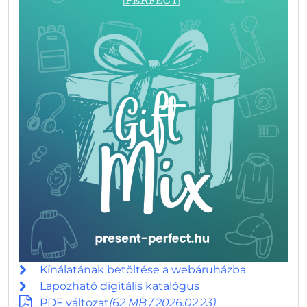
Kínálatának betöltése a webáruházba
Lapozható digitális katalógus
PDF változat
(62 MB / 2026.02.23)