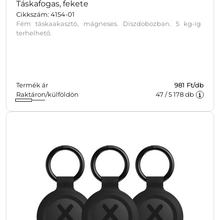
Táskafogas, fekete
Cikkszám: 4154-01
Fém táskaakasztó, mágneses. Díszdobozban. 5 kg-ig
terhelhető.
Termék ár
981 Ft/db
Raktáron/külföldön
47
/
5 178
db