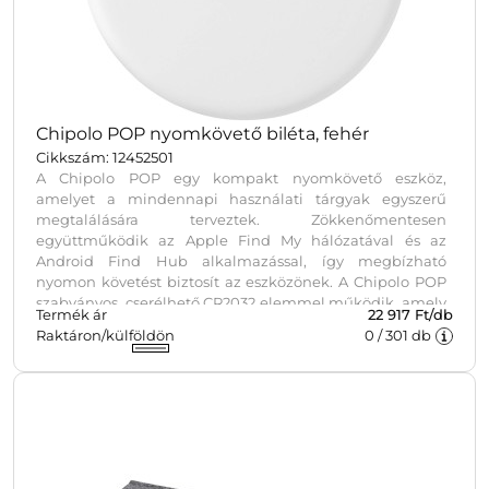
Chipolo POP nyomkövető biléta, fehér
Cikkszám: 12452501
A Chipolo POP egy kompakt nyomkövető eszköz,
amelyet a mindennapi használati tárgyak egyszerű
megtalálására terveztek. Zökkenőmentesen
együttműködik az Apple Find My hálózatával és az
Android Find Hub alkalmazással, így megbízható
nyomon követést biztosít az eszközönek. A Chipolo POP
szabványos, cserélhető CR2032 elemmel működik, amely
Termék ár
22 917 Ft/db
akár egy éves élettartamot tesz lehetővé. A rendkívül erős
Raktáron/külföldön
0
/
301
db
hangjelzés és a kiterjesztett Bluetooth-hatótávolság segít
az elveszett tárgyak gyors megtalálásában. A
nyomkövető víz- és porálló, így alkalmas a mindennapi
igénybevételre. Minden Chipolo POP egyedi
csomagolásban, ajándékozásra készen érkezik, ami
ideálissá teszi promóciós célokra és céges ajándéknak.