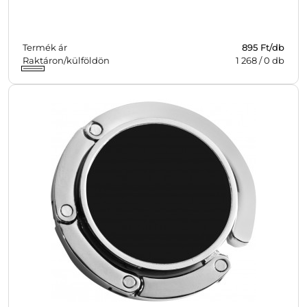
Termék ár
895 Ft/db
Raktáron/külföldön
1 268
/
0
db