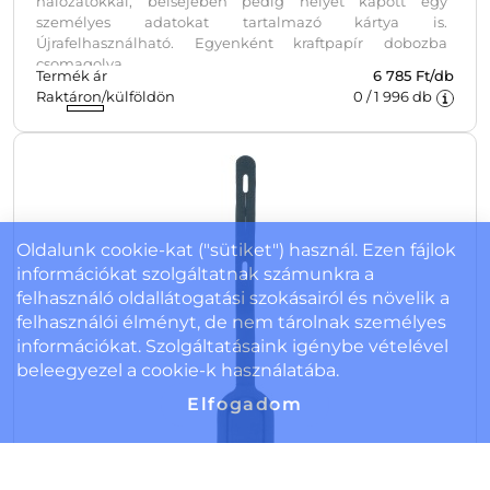
hálózatokkal, belsejében pedig helyet kapott egy
személyes adatokat tartalmazó kártya is.
Újrafelhasználható. Egyenként kraftpapír dobozba
csomagolva.
Termék ár
6 785 Ft/db
Raktáron/külföldön
0
/
1 996
db
Oldalunk cookie-kat ("sütiket") használ. Ezen fájlok
információkat szolgáltatnak számunkra a
felhasználó oldallátogatási szokásairól és növelik a
felhasználói élményt, de nem tárolnak személyes
információkat. Szolgáltatásaink igénybe vételével
beleegyezel a cookie-k használatába.
Elfogadom