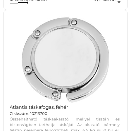
megoldás utazásokhoz és mindennapi használathoz.
Atlantis táskafogas, fehér
Cikkszám: 10213700
Összehajtható táskaakasztó, mellyel tisztán és
biztonságban tarthatja táskáját. Az akasztót bármely
felszín peremére felrögzítheti, max. 4,5 kg súlyt bír el.