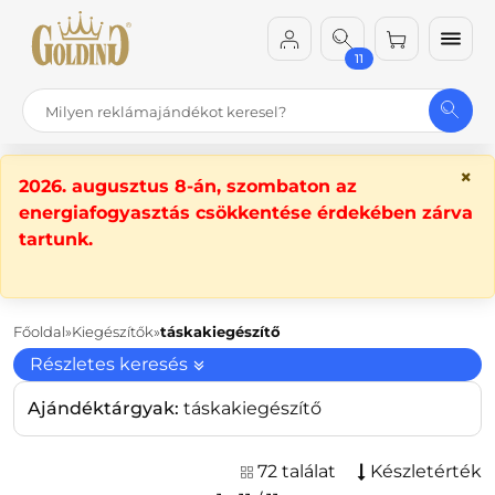
11
×
2026. augusztus 8-án, szombaton az
energiafogyasztás csökkentése érdekében zárva
tartunk.
Főoldal
Kiegészítők
táskakiegészítő
Részletes keresés
Ajándéktárgyak:
táskakiegészítő
72 találat
Készletérték