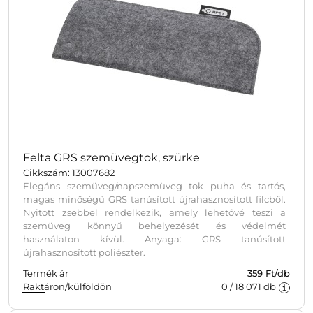
Felta GRS szemüvegtok, szürke
Cikkszám: 13007682
Elegáns szemüveg/nap­szemüveg tok puha és tartós,
magas minőségű GRS tanúsított újrahasznosított filcből.
Nyitott zsebbel rendelkezik, amely lehetővé teszi a
szemüveg könnyű behelyezését és védelmét
használaton kívül. Anyaga: GRS tanúsított
újrahasznosított poliészter.
Termék ár
359 Ft/db
Raktáron/külföldön
0
/
18 071
db