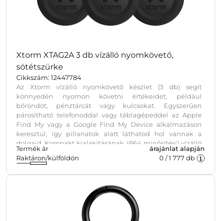
Xtorm XTAG2A 3 db vízálló nyomkövető,
sötétszürke
Cikkszám: 12447784
Az Xtorm vízálló nyomkövető készlet (3 db) segít
könnyedén nyomon követni értékeidet, például
bőröndöt, pénztárcát vagy kulcsokat. Egyszerűen
párosítható telefonoddal vagy táblagépeddel az Apple
Find My vagy a Google Find My Device alkalmazáson
keresztül, így pillanatok alatt láthatod hol vannak a
dolgaid. Kompakt kialakításának, IP64 minősítésű vízálló
Termék ár
árajánlat alapján
tokozásának és cserélhető elemeinek köszönhetően
Raktáron/külföldön
0
/
1 777
db
tartós és megbízható megoldást nyújt utazásokhoz és
mindennapi használatra.