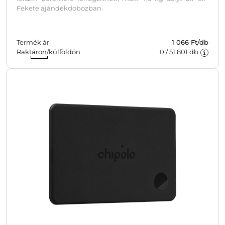
Fekete ajándékdobozban.
Termék ár
1 066 Ft/db
Raktáron/külföldön
0
/
51 801
db