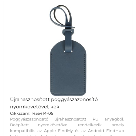
Újrahasznosított poggyászazonosító
nyomkövetővel, kék
Cikkszám: 1455414-05
Poggyászazonosító újrahasznosított PU anyagból.
Beépített nyomkövetővel rendelkezik, amely
kompatibilis az Apple FindMy és az Android FindHub