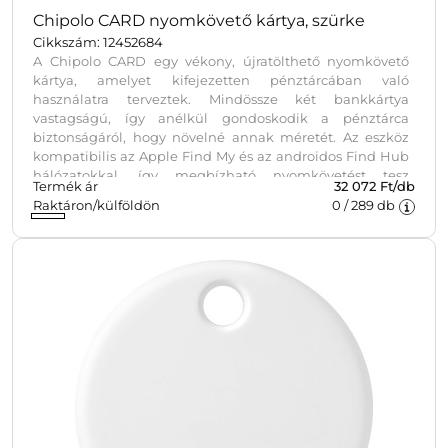
Chipolo CARD nyomkövető kártya, szürke
Cikkszám: 12452684
A Chipolo CARD egy vékony, újratölthető nyomkövető
kártya, amelyet kifejezetten pénztárcában való
használatra terveztek. Mindössze két bankkártya
vastagságú, így anélkül gondoskodik a pénztárca
biztonságáról, hogy növelné annak méretét. Az eszköz
kompatibilis az Apple Find My és az androidos Find Hub
hálózatokkal, így megbízható nyomkövetést tesz
Termék ár
32 072 Ft/db
lehetővé a különböző készülékeken. A kártya vezeték
Raktáron/külföldön
0
/
289
db
nélkül újratölthető, emellett vízálló és porálló kivitelű,
ami alkalmassá teszi a tartós, napi szintű igénybevételre.