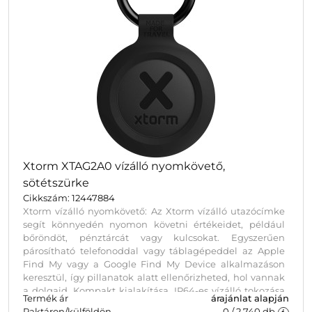
Xtorm XTAG2A0 vízálló nyomkövető,
sötétszürke
Cikkszám: 12447884
Xtorm vízálló nyomkövető: Az Xtorm vízálló utazócímke
segít könnyedén nyomon követni értékeidet, például
bőröndöt, pénztárcát vagy kulcsokat. Egyszerűen
párosítható telefonoddal vagy táblagépeddel az Apple
Find My vagy a Google Find My Device alkalmazáson
keresztül, így pillanatok alatt ellenőrizheted, hol vannak
a dolgaid. Kompakt kialakítása, IP64-es vízálló tokozása
Termék ár
árajánlat alapján
és cserélhető eleme miatt megbízható és praktikus
Raktáron/külföldön
0
/
2 740
db