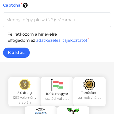
*
Captcha
Mennyi négy plusz tíz? (számmal)
Feliratkozom a hírlevélre
*
Elfogadom az
adatkezelési tájékoztatót
Küldés
5.0 átlag
Tanúsított
100% magyar
1257 vélemény
termékkínálat
családi vállalat
alapján