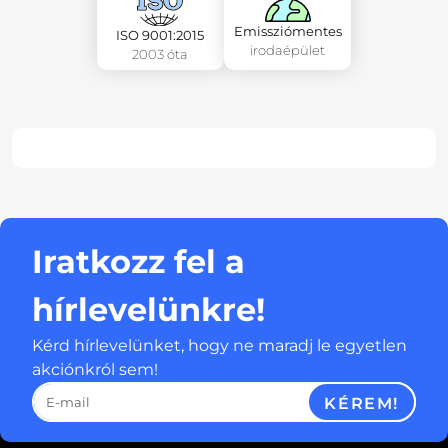
Emissziómentes
ISO 9001:2015
irodaépület
2003 óta
Iratkozz fel a
hírlevelünkre!
Kérd hírlevelünket, hogy ne maradj le egyetlen
akciónkról sem!
KÉREM!