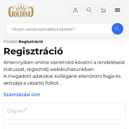
Főoldal
Regisztráció
Regisztráció
Amennyiben online szeretnéd követni a rendeléseid
státuszát, regisztrálj webáruházunkban.
A megadott adatokat kollégánk ellenőrizni fogja és
aktiválja a vásárlói fiókot.
Számlázási cím
*
Cégnév