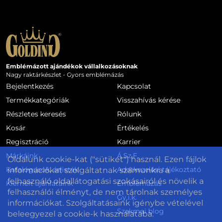
Emblémázott ajándékok vállalkozásoknak
Nagy raktárkészlet - Gyors emblémázás
Bejelentkezés
Kapcsolat
Termékkategóriák
Visszahívás kérése
Részletes keresés
Rólunk
Kosár
Értékelés
Regisztráció
Karrier
Márkáink
Á.Sz.F.
Oldalunk cookie-kat ("sütiket") használ. Ezen fájlok
Katalógusok, árlisták
Adatkezelési tájékoztató
információkat szolgáltatnak számunkra a
felhasználó oldallátogatási szokásairól és növelik a
Kiemelt ajánlataink
Emblémázás
felhasználói élményt, de nem tárolnak személyes
Gy.i.k.
információkat. Szolgáltatásaink igénybe vételével
Szakmai blog
beleegyezel a cookie-k használatába.