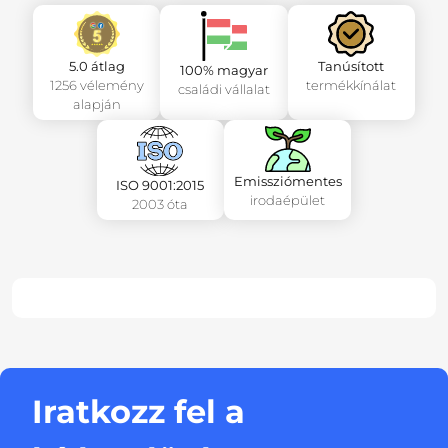
5.0 átlag
Tanúsított
100% magyar
1256 vélemény
termékkínálat
családi vállalat
alapján
Emissziómentes
ISO 9001:2015
irodaépület
2003 óta
Iratkozz fel a