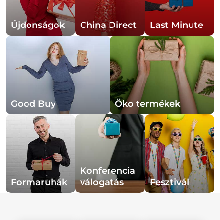
Újdonságok
China Direct
Last Minute
Good Buy
Öko termékek
Konferencia 
Formaruhák
válogatás
Fesztivál