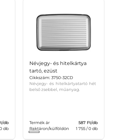
Névjegy- és hitelkártya
tartó, ezüst
Cikkszám: 3750-32CD
Névjegy- és hitelkártyatartó hét
belső zsebbel, műanyag.
Ft/db
Termék ár
587 Ft/db
0
db
Raktáron/külföldön
1 755
/
0
db