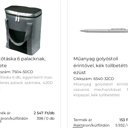
őtáska 6 palacknak,
Műanyag golyóstoll
ete
érintővel, kék tollbetétt
kszám: 7504-50CD
ezüst
őtáska 6 db, egyenként max.
Cikkszám: 6540-32CD
literes palack számára. 420D
Műanyag golyóstoll érintőv
.
csavaros mechanikával, 
klipsszel, kék tollbetéttel.
mék ár
2 547 Ft/db
táron/külföldön
398
/
0
db
Termék ár
153 
Raktáron/külföldön
5 932
/