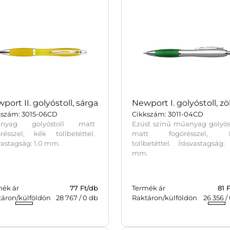
port II. golyóstoll, sárga
Newport I. golyóstoll, zö
kszám: 3015-06CD
Cikkszám: 3011-04CD
nyag golyóstoll matt
Ezüst színű műanyag golyós
órésszel, kék tollbetéttel.
matt fogórésszel, 
vastagság: 1.0 mm.
tollbetéttel. Írásvastagság:
mm.
mék ár
77 Ft/db
Termék ár
81 
táron/külföldön
28 767
/
0
db
Raktáron/külföldön
26 356
/