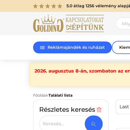
5.0 átlag 1256 vélemény alapj
Reklámajándék és ruházat
Kiem
2026. augusztus 8-án, szombaton az e
Főoldal
Találati lista
Last
Részletes keresés
Keresés...