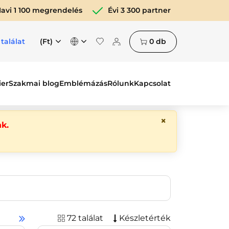
avi 1 100 megrendelés
Évi 3 300 partner
(Ft)
0
db
 találat
ier
Szakmai blog
Emblémázás
Rólunk
Kapcsolat
×
k.
72 találat
Készletérték