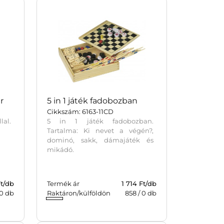
r
5 in 1 játék fadobozban
Cikkszám: 6163-11CD
lal.
5 in 1 játék fadobozban.
Tartalma: Ki nevet a végén?,
dominó, sakk, dámajáték és
mikádó.
Ft/db
Termék ár
1 714 Ft/db
0
db
Raktáron/külföldön
858
/
0
db