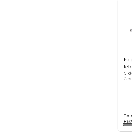
Fa 
feh
Cik
Ceru
Ter
Rak