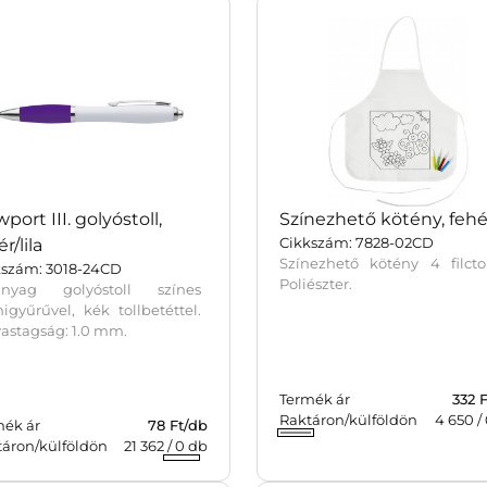
port III. golyóstoll,
Színezhető kötény, fehé
Cikkszám: 7828-02CD
r/lila
Színezhető kötény 4 filctol
kszám: 3018-24CD
Poliészter.
nyag golyóstoll színes
gyűrűvel, kék tollbetéttel.
vastagság: 1.0 mm.
Termék ár
332 
Raktáron/külföldön
4 650
/
mék ár
78 Ft/db
táron/külföldön
21 362
/
0
db