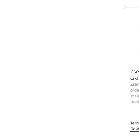
Zse
Cik
Zse
old
sza
poli
Ter
Rak