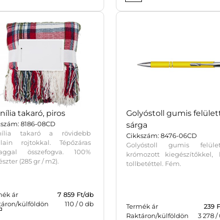
nília takaró, piros
Golyóstoll gumis felülett
kszám: 8186-08CD
sárga
nília takaró a rövidebb
Cikkszám: 8476-06CD
alain rojtokkal. Tépőzáras
Golyóstoll gumis felülett
laggal összefogva. 100%
krómozott kiegészítőkkel, 
észter (285 gr / m2).
tollbetéttel. Fém.
mék ár
7 859 Ft/db
táron/külföldön
110
/
0
db
Termék ár
239 
Raktáron/külföldön
3 278
/