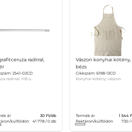
grafitceruza radírral,
Vászon konyhai kötény,
ér
bézs
kszám: 2541-02CD
Cikkszám: 6198-13CD
za radírral. HB-s.
Konyhai kötény, vászon.
mék ár
30 Ft/db
Termék ár
1 544 
táron/külföldön
41 778
/
0
db
Raktáron/külföldön
730
/