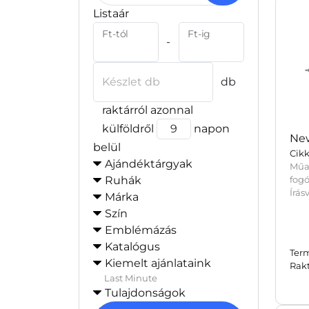
Listaár
Ft-tól
Ft-ig
-
Készlet db
db
raktárról azonnal
külföldről
napon
New
belül
Cik
Ajándéktárgyak
Műa
Ruhák
fog
Írás
Márka
Szín
Emblémázás
Katalógus
Ter
Kiemelt ajánlataink
Rak
Last Minute
Tulajdonságok