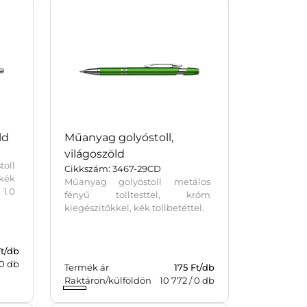
ld
Műanyag golyóstoll,
világoszöld
toll
Cikkszám: 3467-29CD
kék
Műanyag golyóstoll metálos
 1.0
fényű tolltesttel, króm
kiegészítőkkel, kék tollbetéttel.
Ft/db
0
db
Termék ár
175 Ft/db
Raktáron/külföldön
10 772
/
0
db