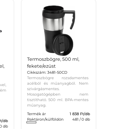
Termoszbögre, 500 ml,
el,
fekete/ezüst
Cikkszám: 3481-50CD
Termoszbögre rozsdamentes
acélból és műanyagból. Nem
el,
szivárgásmentes.
fém
Mosogatógépben nem
tisztítható. 500 ml. BPA-mentes
műanyag.
Termék ár
1 838 Ft/db
Raktáron/külföldön
481
/
0
db
Ft/db
0
db