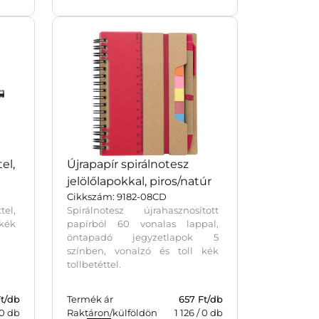
el,
Újrapapír spirálnotesz
jelölőlapokkal, piros/natúr
Cikkszám: 9182-08CD
el,
Spirálnotesz újrahasznosított
kék
papírból 60 vonalas lappal,
öntapadó jegyzetlapok 5
színben, vonalzó és toll kék
tollbetéttel.
Ft/db
Termék ár
657 Ft/db
0
db
Raktáron/külföldön
1 126
/
0
db