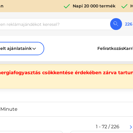
án
Napi 20 000 termék
H
226
elt ajánlataink
Feliratkozás
Karr
nergiafogyasztás csökkentése érdekében zárva tartun
 Minute
1 - 72 / 226