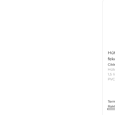
Hűt
fek
Cik
Hűt
1,5 
PVC
Ter
Rak