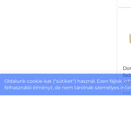
Dom
fa
Oldalunk cookie-kat ("sütiket") használ. Ezen fájlok in
Cik
felhasználói élményt, de nem tárolnak személyes infor
28 
mére
Ter
Rak