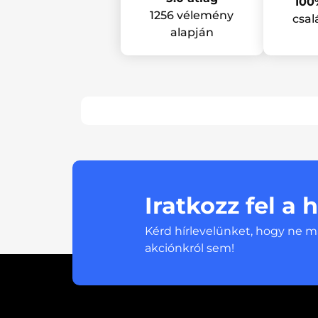
100
1256 vélemény
csal
alapján
Iratkozz fel a 
Kérd hírlevelünket, hogy ne m
akciónkról sem!