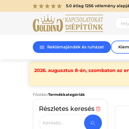
5.0 átlag 1256 vélemény alapj
Reklámajándék és ruházat
Kiem
2026. augusztus 8-án, szombaton az e
Főoldal
Termékkategóriák
Részletes keresés
Keresés...