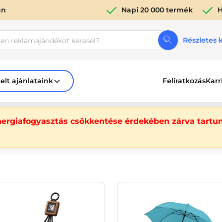
án
Napi 20 000 termék
H
Részletes 
elt ajánlataink
Feliratkozás
Karr
nergiafogyasztás csökkentése érdekében zárva tartun