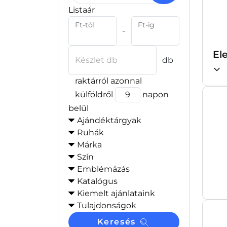
Listaár
Ft-tól
Ft-ig
-
El
Készlet db
db
raktárról azonnal
külföldről
napon
belül
Ajándéktárgyak
Ruhák
Márka
Szín
Emblémázás
Katalógus
Kiemelt ajánlataink
Tulajdonságok
Keresés