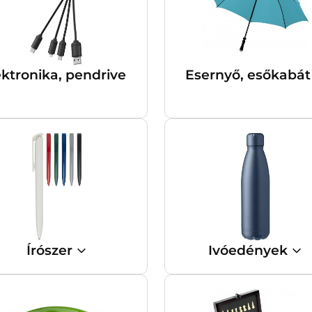
ektronika, pendrive
Esernyő, esőkabá
Írószer
Ivóedények