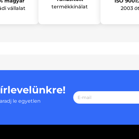
ISO 9001:
% magyar
termékkínálat
2003 ó
ádi vállalat
hírlevelünkre!
aradj le egyetlen