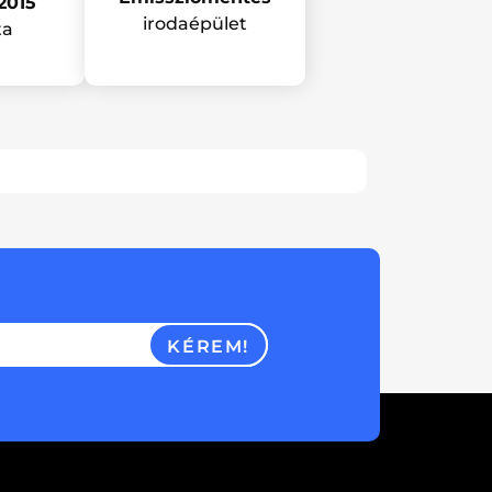
2015
irodaépület
ta
KÉREM!