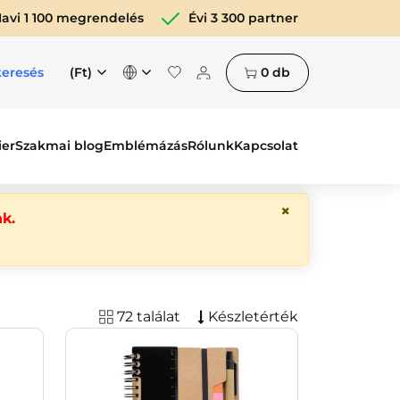
avi 1 100 megrendelés
Évi 3 300 partner
(Ft)
0
db
keresés
ier
Szakmai blog
Emblémázás
Rólunk
Kapcsolat
×
k.
72 találat
Készletérték