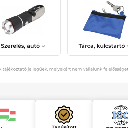
Szerelés, autó
Tárca, kulcstartó
 tájékoztató jellegűek, melyekért nem vállalunk felelőssége
Tanúsított